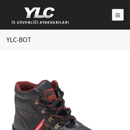
Op
Mob
Me
YLC-BOT