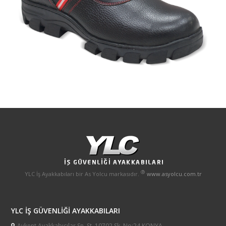
®
YLC İş Ayakkabıları bir As Yolcu markasıdır.
www.asyolcu.com.tr
YLC İŞ GÜVENLİĞİ AYAKKABILARI
Aykent Ayakkabıcılar Sn. St. 10702 Sk. No:24 KONYA