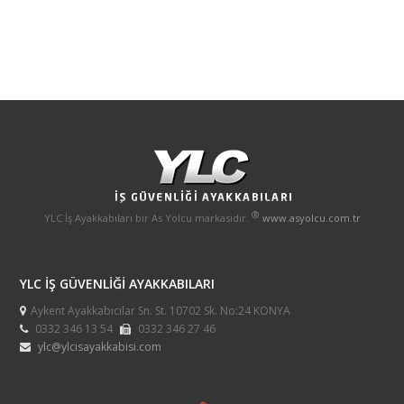
®
YLC İş Ayakkabıları bir As Yolcu markasıdır.
www.asyolcu.com.tr
YLC İŞ GÜVENLİĞİ AYAKKABILARI
Aykent Ayakkabıcılar Sn. St. 10702 Sk. No:24 KONYA
0332 346 13 54
0332 346 27 46
ylc@ylcisayakkabisi.com