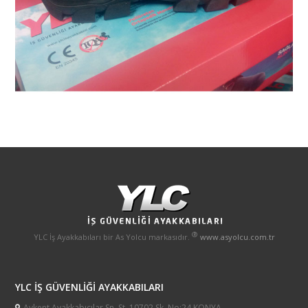
®
YLC İş Ayakkabıları bir As Yolcu markasıdır.
www.asyolcu.com.tr
YLC İŞ GÜVENLİĞİ AYAKKABILARI
Aykent Ayakkabıcılar Sn. St. 10702 Sk. No:24 KONYA