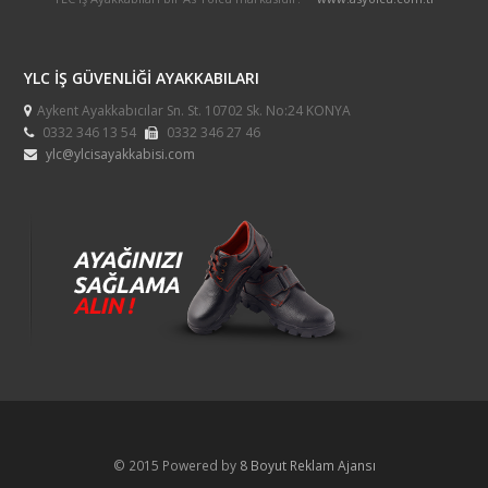
YLC İŞ GÜVENLİĞİ AYAKKABILARI
Aykent Ayakkabıcılar Sn. St. 10702 Sk. No:24 KONYA
0332 346 13 54
0332 346 27 46
ylc@ylcisayakkabisi.com
© 2015 Powered by
8 Boyut Reklam Ajansı