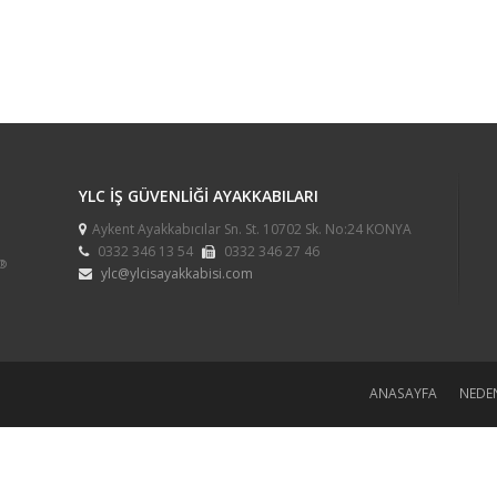
YLC İŞ GÜVENLİĞİ AYAKKABILARI
Aykent Ayakkabıcılar Sn. St. 10702 Sk. No:24 KONYA
0332 346 13 54
0332 346 27 46
®
ylc@ylcisayakkabisi.com
ANASAYFA
NEDEN