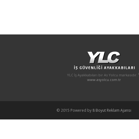
YLC İş Ayakkabıları bir As Yolcu markasıdır.
www.asyolcu.com.tr
© 2015 Powered by
8 Boyut Reklam Ajansı