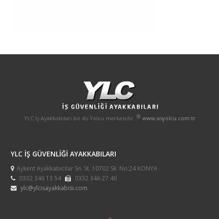
®
YLC İş Ayakkabıları bir As Yolcu markasıdır.
www.asyolcu.com.tr
YLC İŞ GÜVENLİĞİ AYAKKABILARI
Aykent Ayakkabıcılar Sn. St. 10702 Sk. No:24 KONYA
0332 346 13 54
0332 346 27 46
ylc@ylcisayakkabisi.com